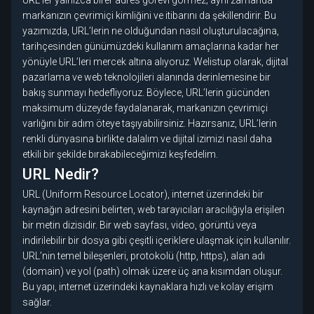
URL’ler yalnızca birer adres görevi görmez; aynı zamanda
markanızın çevrimiçi kimliğini ve itibarını da şekillendirir. Bu
yazımızda, URL’lerin ne olduğundan nasıl oluşturulacağına,
tarihçesinden günümüzdeki kullanım amaçlarına kadar her
yönüyle URL’leri mercek altına alıyoruz. Welistup olarak, dijital
pazarlama ve web teknolojileri alanında derinlemesine bir
bakış sunmayı hedefliyoruz. Böylece, URL’lerin gücünden
maksimum düzeyde faydalanarak, markanızın çevrimiçi
varlığını bir adım öteye taşıyabilirsiniz. Hazırsanız, URL’lerin
renkli dünyasına birlikte dalalım ve dijital izimizi nasıl daha
etkili bir şekilde bırakabileceğimizi keşfedelim.
URL Nedir?
URL (Uniform Resource Locator), internet üzerindeki bir
kaynağın adresini belirten, web tarayıcıları aracılığıyla erişilen
bir metin dizisidir. Bir web sayfası, video, görüntü veya
indirilebilir bir dosya gibi çeşitli içeriklere ulaşmak için kullanılır.
URL’nin temel bileşenleri, protokolü (http, https), alan adı
(domain) ve yol (path) olmak üzere üç ana kısımdan oluşur.
Bu yapı, internet üzerindeki kaynaklara hızlı ve kolay erişim
sağlar.