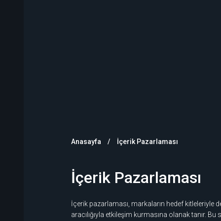
Anasayfa
İçerik Pazarlaması
İçerik Pazarlaması
İçerik pazarlaması, markaların hedef kitleleriyle değe
aracılığıyla etkileşim kurmasına olanak tanır. Bu s