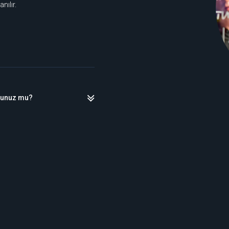
nılır.
dunuz mu?